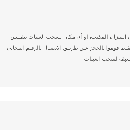
المنزل، المكتب، أو أي مكان لسحب العينات بنفــس
قـط قوموا بالحجز عـن طريـق الاتصـال بالرقـم المجاني
مسبقة لسحب العينات