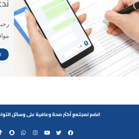
ندع
رحبو
مواق
ا
انضم لمجتمع أكثر صحة وعافية على وسائل التوا