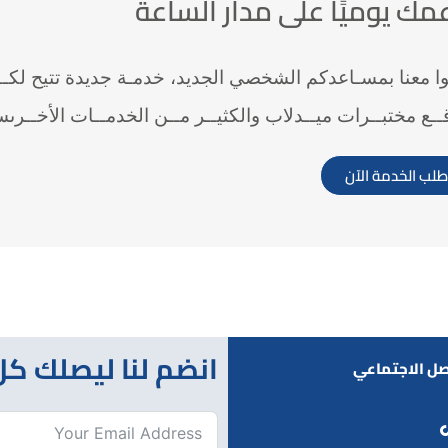
مك يوميًا على مدار الساعة
ا معنا بمسـاعدكم الشخصي الجديد، خدمـة جديدة تتيح لكــم 
ــع مختبــرات ميــدلاب والكثيــر مــن الخدمــات الأخــرىس
طلب الخدمة الآن
انضم لنا ليصلك كل
صل الاجتماعي