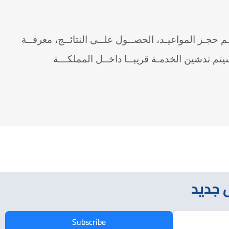
حجـز المواعيـد، الحصــول علــى النتائــج، معرفــة
يتم تدشين الخدمـة قريبــا داخــل المملكـــة
 جديد
Subscribe