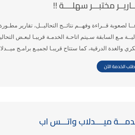
ـاريــر مختبـــر سهلــــة !!
ــا لصعوبة قــراءة وفهــم نتائــج التحاليــل، تقارير مطـور
ليــة مـع السابقة سـيتم اتاحـة الخدمـة قريبـا لبعـض التحاليـ
ري والغدة الدرقية، كما ستتاح قريبـا لجميـع برامـج ميــدلا
طلب الخدمة الآن
دمـــة ميــــدلاب واتـــس اب