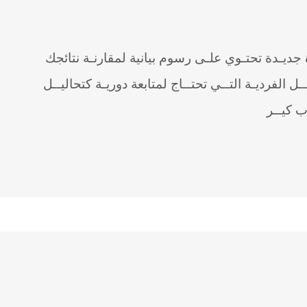
ة جديـدة تحتـوي علـى رسوم بيانية لمقارنـة نتائجك
ـل الفرديـة التــي تحتــاج لمتابعة دوريـة كتحاليــل
ب كيــر