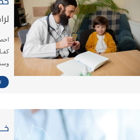
خدم
لرا
اخصا
كفـا
وسنق
ا
خــ