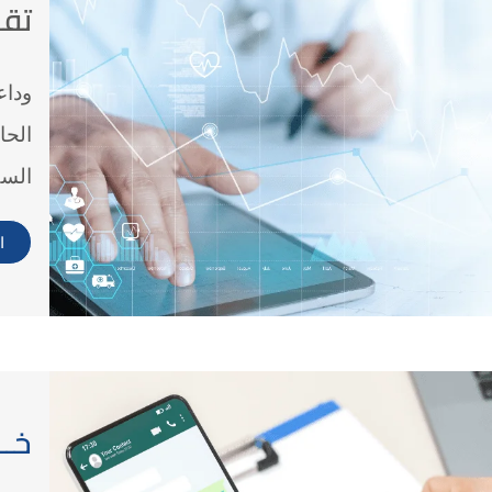
تقـ
وداع
الحا
السك
ا
خــ