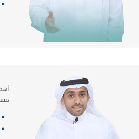
أهم 
مست