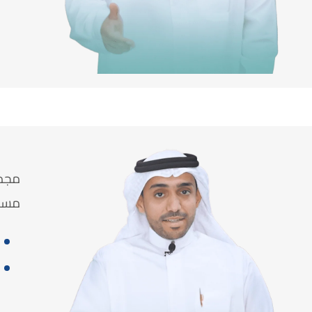
مجمو
مستو