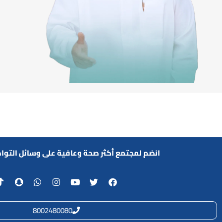
انضم لمجتمع أكثر صحة وعافية على وسائل التوا
8002480080