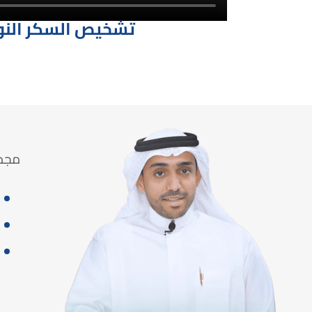
تشخيص السكر النوع
مجمو