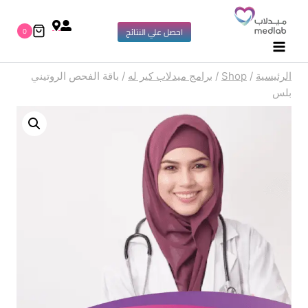
0
احصل علي النتائج
الرئيسية
/
Shop
/
برامج ميدلاب كير له
/
باقة الفحص الروتيني
بلس