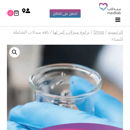
0
احصل علي النتائج
الرئيسية
/
Shop
/
برامج ميدلاب كير لها
/
باقة ميدلاب الشاملة
للنساء