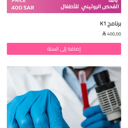
برنامج K1
400,00

إضافة إلى السلة