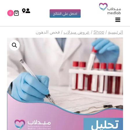
0
احصل علي النتائج
الرئيسية
/
Shop
/
عروض ميدلاب
/
فحص الدهون