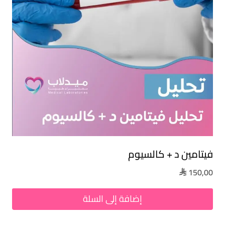
فيتامين د + كالسيوم
150,00

إضافة إلى السلة