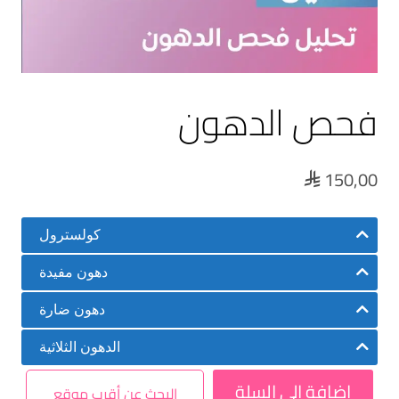
فحص الدهون
150,00

كولسترول
دهون مفيدة
دهون ضارة
الدهون الثلاثية
إضافة إلى السلة
البحث عن أقرب موقع